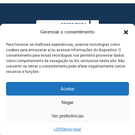
Gerenciar o consentimento
Para fornecer as melhores experiências, usamos tecnologias como
cookies para armazenar e/ou acessar informações do dispositivo. O
consentimento para essas tecnologias nos permitirá processar dados
como comportamento de navegação ou IDs exclusivos neste site. Não
consentir ou retirar o consentimento pode afetar negativamente certos
MAPA DO SITE
recursos e funções.
Aceitar
SEDE DO ADMINISTRATIVO MUNICIPAL - Avenida
Negar
Antônio Trajano, nº 30 - centro - Três Lagoas MS |
Ver preferências
Contato: 67 98139-3237
LGPD
Aviso legal