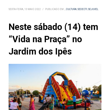
SEXTA-FEIRA, 13 MAIO 2022
/
PUBLICADO EM
.
,
CULTURA
,
SEDECTI
,
SEJUVEL
Neste sábado (14) tem
“Vida na Praça” no
Jardim dos Ipês