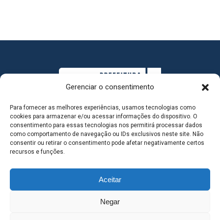
Gerenciar o consentimento
Para fornecer as melhores experiências, usamos tecnologias como
cookies para armazenar e/ou acessar informações do dispositivo. O
consentimento para essas tecnologias nos permitirá processar dados
como comportamento de navegação ou IDs exclusivos neste site. Não
consentir ou retirar o consentimento pode afetar negativamente certos
MAPA DO SITE
recursos e funções.
Aceitar
SEDE DO ADMINISTRATIVO MUNICIPAL - Avenida
Negar
Antônio Trajano, nº 30 - centro - Três Lagoas MS |