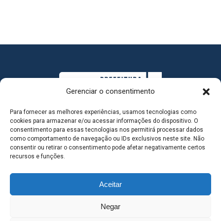
Gerenciar o consentimento
Para fornecer as melhores experiências, usamos tecnologias como
cookies para armazenar e/ou acessar informações do dispositivo. O
consentimento para essas tecnologias nos permitirá processar dados
como comportamento de navegação ou IDs exclusivos neste site. Não
consentir ou retirar o consentimento pode afetar negativamente certos
MAPA DO SITE
recursos e funções.
Aceitar
SEDE DO ADMINISTRATIVO MUNICIPAL - Avenida
Negar