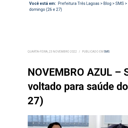
Você está em:
Prefeitura Três Lagoas
>
Blog
>
SMS
>
domingo (26 e 27)
QUARTA-FEIRA, 23 NOVEMBRO 2022
/
PUBLICADO EM
SMS
NOVEMBRO AZUL – SM
voltado para saúde 
27)