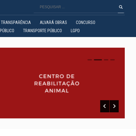
TRANSPARÊNCIA
ALVARÁ OBRAS
CONCURSO
PÚBLICO
TRANSPORTE PÚBLICO
LGPD
0
1
2
3