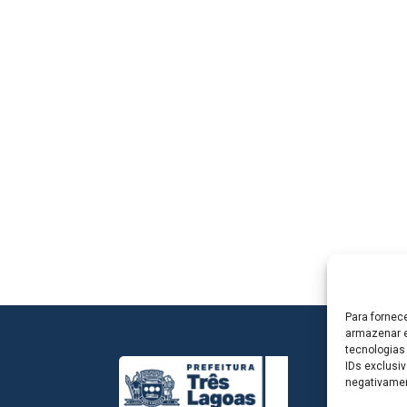
Para fornec
armazenar e
tecnologias
IDs exclusiv
negativamen