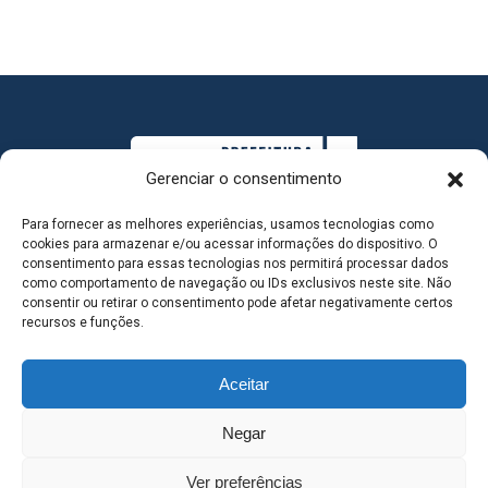
Gerenciar o consentimento
Para fornecer as melhores experiências, usamos tecnologias como
cookies para armazenar e/ou acessar informações do dispositivo. O
consentimento para essas tecnologias nos permitirá processar dados
como comportamento de navegação ou IDs exclusivos neste site. Não
consentir ou retirar o consentimento pode afetar negativamente certos
MAPA DO SITE
recursos e funções.
Aceitar
SEDE DO ADMINISTRATIVO MUNICIPAL - Avenida
Negar
Antônio Trajano, nº 30 - centro - Três Lagoas MS |
Ver preferências