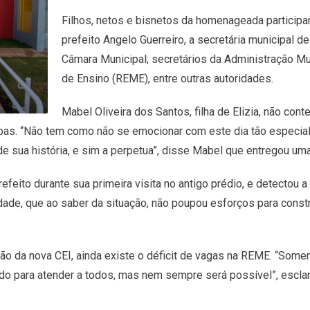
Filhos, netos e bisnetos da homenageada particip
prefeito Angelo Guerreiro, a secretária municipal d
Câmara Municipal; secretários da Administração Mun
de Ensino (REME), entre outras autoridades.
Mabel Oliveira dos Santos, filha de Elizia, não cont
as. “Não tem como não se emocionar com este dia tão especial, 
e sua história, e sim a perpetua”, disse Mabel que entregou uma 
eito durante sua primeira visita no antigo prédio, e detectou a
idade, que ao saber da situação, não poupou esforços para cons
ão da nova CEI, ainda existe o déficit de vagas na REME. “Som
do para atender a todos, mas nem sempre será possível”, escla