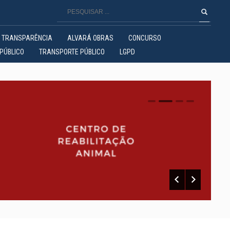
TRANSPARÊNCIA
ALVARÁ OBRAS
CONCURSO
PÚBLICO
TRANSPORTE PÚBLICO
LGPD
0
1
2
3