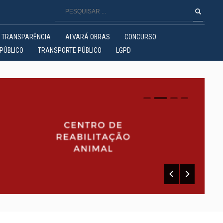
TRANSPARÊNCIA
ALVARÁ OBRAS
CONCURSO
PÚBLICO
TRANSPORTE PÚBLICO
LGPD
0
1
2
3