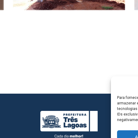
Para fornec
armazenar e
tecnologias
IDs exclusiv
negativamen
A