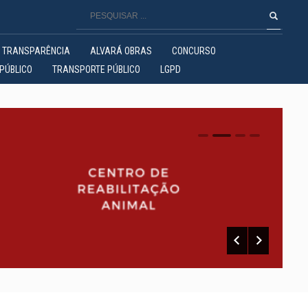
TRANSPARÊNCIA
ALVARÁ OBRAS
CONCURSO
PÚBLICO
TRANSPORTE PÚBLICO
LGPD
0
1
2
3