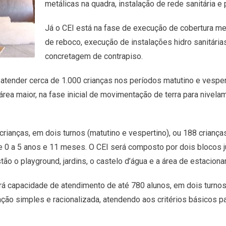
metálicas na quadra, instalação de rede sanitária e
Já o CEI está na fase de execução de cobertura metá
de reboco, execução de instalações hidro sanitária
concretagem de contrapiso.
tender cerca de 1.000 crianças nos períodos matutino e vesperti
rea maior, na fase inicial de movimentação de terra para nivelam
rianças, em dois turnos (matutino e vespertino), ou 188 crianç
a de 0 a 5 anos e 11 meses. O CEI será composto por dois blocos 
tão o playground, jardins, o castelo d’água e a área de estacion
erá capacidade de atendimento de até 780 alunos, em dois turnos
cação simples e racionalizada, atendendo aos critérios básicos 