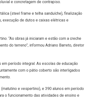
 pluvial e concretagem de contrapiso.
lica (steel frame e telha sanduíche), finalização
s, execução de dutos e caixas elétricas e
no. “As obras já iniciaram e estão com a creche
ento do terreno”, informou Adriano Barreto, diretor
as em período integral. As escolas de educação
juntamente com o pátio coberto são interligados
amento.
 (matutino e vespertino), e 390 alunos em período
para o funcionamento das atividades de ensino e