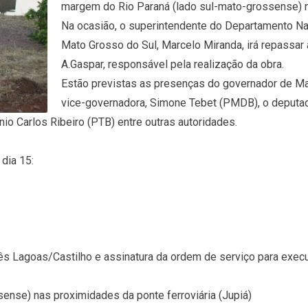
margem do Rio Paraná (lado sul-mato-grossense) na
Na ocasião, o superintendente do Departamento Nac
Mato Grosso do Sul, Marcelo Miranda, irá repassar 
A.Gaspar, responsável pela realização da obra.
Estão previstas as presenças do governador de Mat
vice-governadora, Simone Tebet (PMDB), o deputad
io Carlos Ribeiro (PTB) entre outras autoridades.
dia 15:
Três Lagoas/Castilho e assinatura da ordem de serviço para exec
ense) nas proximidades da ponte ferroviária (Jupiá)