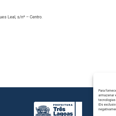
es Leal, s/nº – Centro.
Para fornec
armazenar e
tecnologias
IDs exclusiv
negativamen