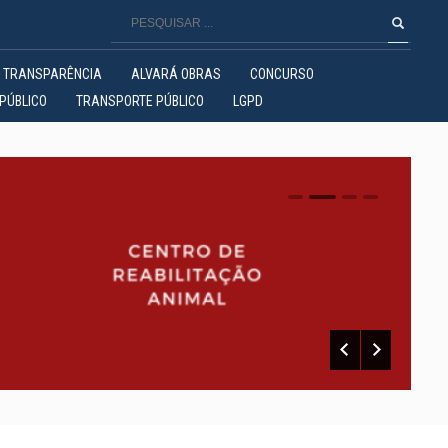
TRANSPARÊNCIA
ALVARÁ OBRAS
CONCURSO
PÚBLICO
TRANSPORTE PÚBLICO
LGPD
0
1
2
3