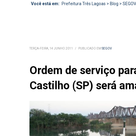
Você está em:
Prefeitura Três Lagoas
>
Blog
>
SEGO
TERÇA-FEIRA, 14 JUNHO 2011
/
PUBLICADO EM
SEGOV
Ordem de serviço para
Castilho (SP) será am