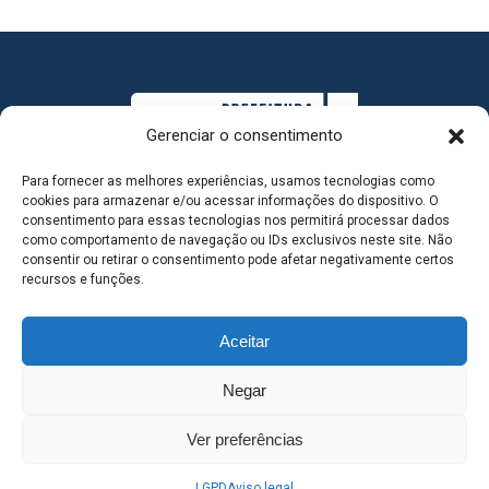
Gerenciar o consentimento
Para fornecer as melhores experiências, usamos tecnologias como
cookies para armazenar e/ou acessar informações do dispositivo. O
consentimento para essas tecnologias nos permitirá processar dados
como comportamento de navegação ou IDs exclusivos neste site. Não
consentir ou retirar o consentimento pode afetar negativamente certos
MAPA DO SITE
recursos e funções.
Aceitar
SEDE DO ADMINISTRATIVO MUNICIPAL - Avenida
Negar
Antônio Trajano, nº 30 - centro - Três Lagoas MS |
Ver preferências
Contato: 67 98139-3237
LGPD
Aviso legal