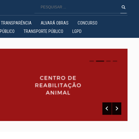
TRANSPARÊNCIA
ALVARÁ OBRAS
CONCURSO
PÚBLICO
TRANSPORTE PÚBLICO
LGPD
0
1
2
3