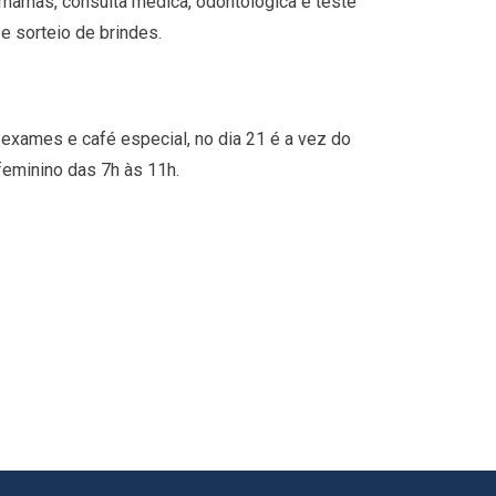
mamas, consulta médica, odontológica e teste
e sorteio de brindes.
xames e café especial, no dia 21 é a vez do
feminino das 7h às 11h.