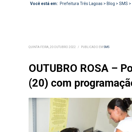
Você está em:
Prefeitura Três Lagoas
>
Blog
>
SMS
>
QUINTA-FEIRA, 20 OUTUBRO 2022
/
PUBLICADO EM
SMS
OUTUBRO ROSA – Post
(20) com programaçã