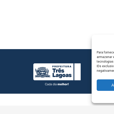
Para fornec
armazenar e
tecnologias
IDs exclusiv
negativamen
A