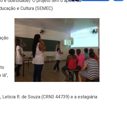
ão e obesidade). O projeto tem o apoio da
Educação e Cultura (SEMEC).
cação
nto
lá”,
 Leticia R. de Souza (CRN3 44739) e a estagiária