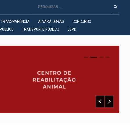
TRANSPARÊNCIA
ALVARÁ OBRAS
CONCURSO
PÚBLICO
TRANSPORTE PÚBLICO
LGPD
0
1
2
3