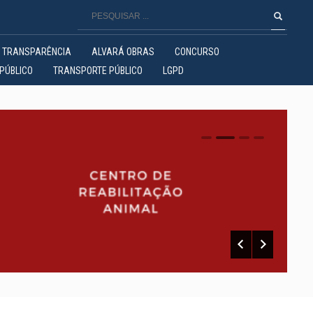
TRANSPARÊNCIA
ALVARÁ OBRAS
CONCURSO
PÚBLICO
TRANSPORTE PÚBLICO
LGPD
0
1
2
3