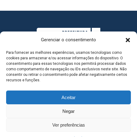
Gerenciar o consentimento
Para fornecer as melhores experiências, usamos tecnologias como
cookies para armazenar e/ou acessar informações do dispositivo. O
consentimento para essas tecnologias nos permitirá processar dados
como comportamento de navegação ou IDs exclusivos neste site. Não
consentir ou retirar o consentimento pode afetar negativamente certos
MAPA DO SITE
recursos e funções.
Aceitar
SEDE DO ADMINISTRATIVO MUNICIPAL - Avenida
Negar
Antônio Trajano, nº 30 - centro - Três Lagoas MS |
Ver preferências
Contato: 67 98139-3237