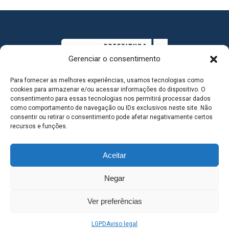
Gerenciar o consentimento
Para fornecer as melhores experiências, usamos tecnologias como
cookies para armazenar e/ou acessar informações do dispositivo. O
consentimento para essas tecnologias nos permitirá processar dados
como comportamento de navegação ou IDs exclusivos neste site. Não
consentir ou retirar o consentimento pode afetar negativamente certos
MAPA DO SITE
recursos e funções.
Aceitar
SEDE DO ADMINISTRATIVO MUNICIPAL - Avenida
Negar
Antônio Trajano, nº 30 - centro - Três Lagoas MS |
Ver preferências
Contato: 67 98139-3237
LGPD
Aviso legal