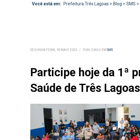
Você está em:
Prefeitura Três Lagoas
>
Blog
>
SMS
>
SEGUNDA-FEIRA, 18 MAIO 2026
/
PUBLICADO EM
SMS
Participe hoje da 1ª 
Saúde de Três Lagoas