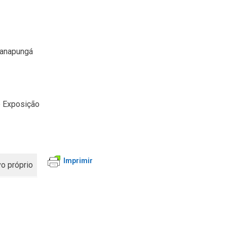
ranapungá
e Exposição
Imprimir
vo próprio