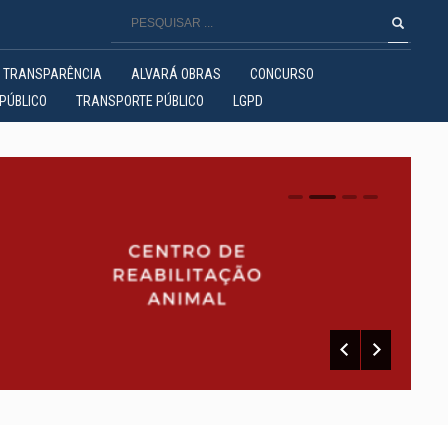
TRANSPARÊNCIA
ALVARÁ OBRAS
CONCURSO
PÚBLICO
TRANSPORTE PÚBLICO
LGPD
0
1
2
3