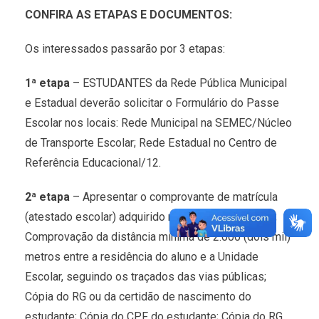
CONFIRA AS ETAPAS E DOCUMENTOS:
Os interessados passarão por 3 etapas:
1ª etapa
– ESTUDANTES da Rede Pública Municipal
e Estadual deverão solicitar o Formulário do Passe
Escolar nos locais: Rede Municipal na SEMEC/Núcleo
de Transporte Escolar; Rede Estadual no Centro de
Referência Educacional/12.
2ª etapa
– Apresentar o comprovante de matrícula
(atestado escolar) adquirido na Unidade de Ensino;
Comprovação da distância mínima de 2.000 (dois mil)
metros entre a residência do aluno e a Unidade
Escolar, seguindo os traçados das vias públicas;
Cópia do RG ou da certidão de nascimento do
estudante; Cópia do CPF do estudante; Cópia do RG