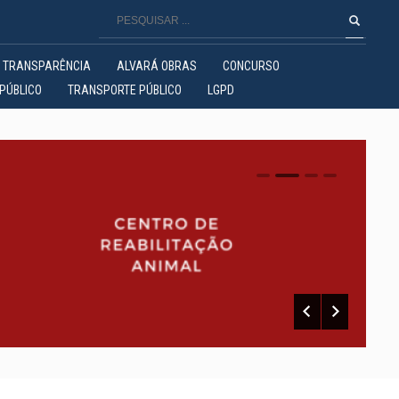
TRANSPARÊNCIA
ALVARÁ OBRAS
CONCURSO
PÚBLICO
TRANSPORTE PÚBLICO
LGPD
0
1
2
3