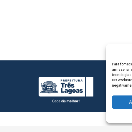
Para fornec
armazenar e
tecnologias
IDs exclusiv
negativamen
A