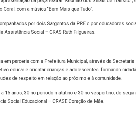
; apresentação da peça teatral “Reunião dos Sinais de Trânsito”
o Coral, com a música “Bem Mais que Tudo”.
companhados por dois Sargentos da PRE e por educadores socia
e Assistência Social – CRAS Ruth Filgueiras.
a em parceria com a Prefeitura Municipal, através da Secretaria 
etivo educar e orientar crianças e adolescentes, formando cida
tudes de respeito em relação ao próximo e à comunidade.
 a 15 anos, 30 no período matutino e 30 no vespertino, de segun
ncia Social Educacional – CRASE Coração de Mãe.