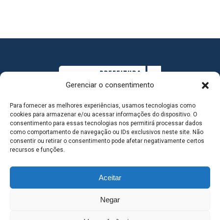
Gerenciar o consentimento
Para fornecer as melhores experiências, usamos tecnologias como
cookies para armazenar e/ou acessar informações do dispositivo. O
consentimento para essas tecnologias nos permitirá processar dados
como comportamento de navegação ou IDs exclusivos neste site. Não
consentir ou retirar o consentimento pode afetar negativamente certos
MAPA DO SITE
recursos e funções.
Aceitar
SEDE DO ADMINISTRATIVO MUNICIPAL - Avenida
Negar
Antônio Trajano, nº 30 - centro - Três Lagoas MS |