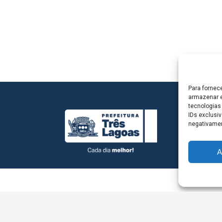
Para fornec
armazenar e
tecnologias
IDs exclusiv
negativamen
A