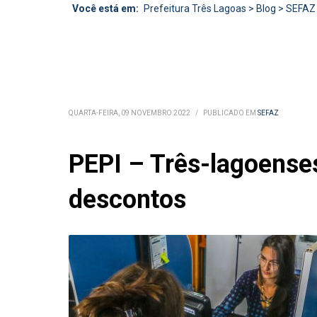
Você está em:
Prefeitura Três Lagoas
>
Blog
>
SEFAZ
QUARTA-FEIRA, 09 NOVEMBRO 2022
/
PUBLICADO EM
SEFAZ
PEPI – Três-lagoense
descontos