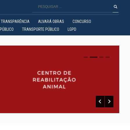
TRANSPARÊNCIA
ALVARÁ OBRAS
CONCURSO
PÚBLICO
TRANSPORTE PÚBLICO
LGPD
0
1
2
3