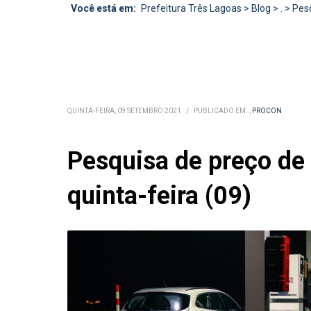
Você está em:
Prefeitura Três Lagoas
>
Blog
>
.
>
Pesq
QUINTA-FEIRA, 09 SETEMBRO 2021
/
PUBLICADO EM
.
,
PROCON
Pesquisa de preço de
quinta-feira (09)