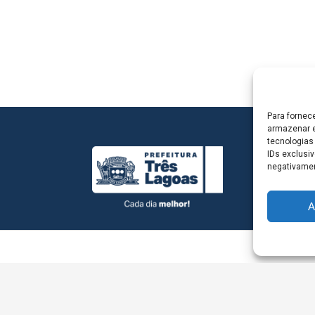
Para fornec
armazenar e
tecnologias
IDs exclusiv
negativamen
A
L - Avenida Antônio Trajano, nº 30 - centro - Três La