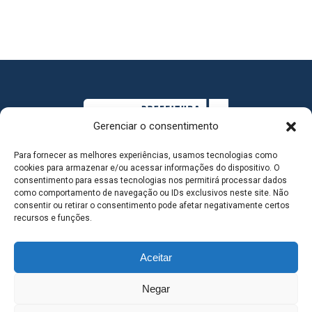
Gerenciar o consentimento
Para fornecer as melhores experiências, usamos tecnologias como
cookies para armazenar e/ou acessar informações do dispositivo. O
consentimento para essas tecnologias nos permitirá processar dados
como comportamento de navegação ou IDs exclusivos neste site. Não
consentir ou retirar o consentimento pode afetar negativamente certos
MAPA DO SITE
recursos e funções.
Aceitar
SEDE DO ADMINISTRATIVO MUNICIPAL - Avenida
Negar
Antônio Trajano, nº 30 - centro - Três Lagoas MS |