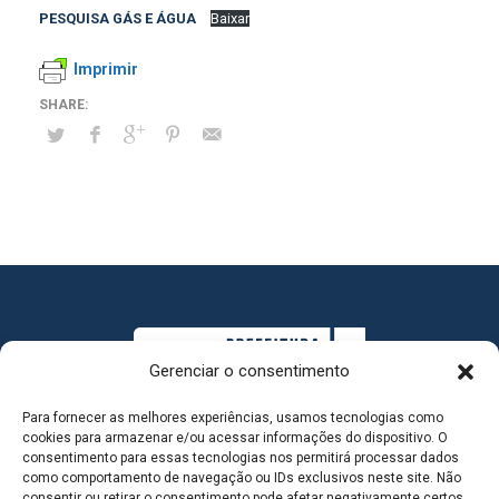
PESQUISA GÁS E ÁGUA
Baixar
Imprimir
Gerenciar o consentimento
Para fornecer as melhores experiências, usamos tecnologias como
cookies para armazenar e/ou acessar informações do dispositivo. O
consentimento para essas tecnologias nos permitirá processar dados
como comportamento de navegação ou IDs exclusivos neste site. Não
consentir ou retirar o consentimento pode afetar negativamente certos