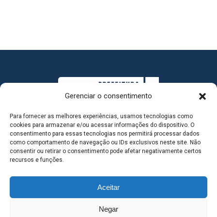
Gerenciar o consentimento
Para fornecer as melhores experiências, usamos tecnologias como
cookies para armazenar e/ou acessar informações do dispositivo. O
consentimento para essas tecnologias nos permitirá processar dados
como comportamento de navegação ou IDs exclusivos neste site. Não
consentir ou retirar o consentimento pode afetar negativamente certos
MAPA DO SITE
recursos e funções.
Aceitar
SEDE DO ADMINISTRATIVO MUNICIPAL - Avenida
Negar