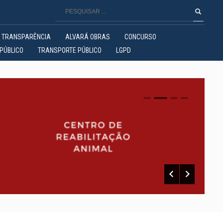
TRANSPARÊNCIA
ALVARÁ OBRAS
CONCURSO
PÚBLICO
TRANSPORTE PÚBLICO
LGPD
0
1
2
3