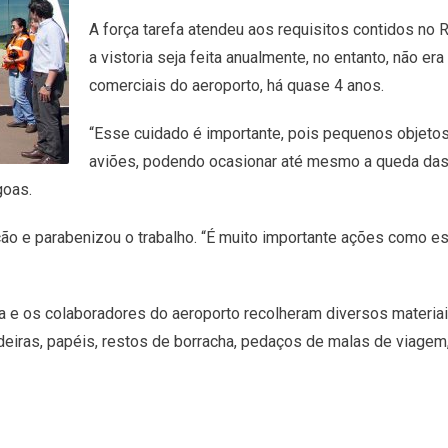
A força tarefa atendeu aos requisitos contidos no R
a vistoria seja feita anualmente, no entanto, não e
comerciais do aeroporto, há quase 4 anos.
“Esse cuidado é importante, pois pequenos objeto
aviões, podendo ocasionar até mesmo a queda das a
goas.
ação e parabenizou o trabalho. “É muito importante ações como 
érea e os colaboradores do aeroporto recolheram diversos materi
iras, papéis, restos de borracha, pedaços de malas de viagem, 