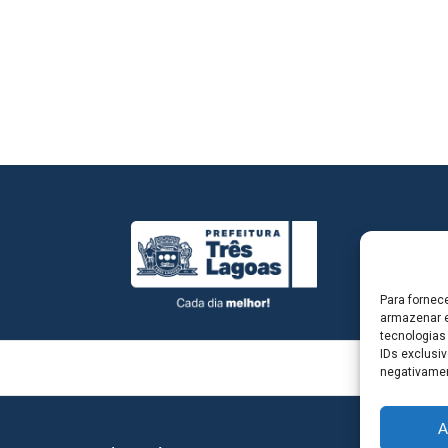
Para fornec
armazenar e
tecnologias
IDs exclusiv
negativamen
A