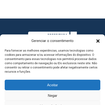
Gerenciar o consentimento
Para fornecer as melhores experiências, usamos tecnologias como
cookies para armazenar e/ou acessar informações do dispositivo. O
consentimento para essas tecnologias nos permitirá processar dados
como comportamento de navegação ou IDs exclusivos neste site. Não
consentir ou retirar o consentimento pode afetar negativamente certos
MAPA DO SITE
recursos e funções.
Aceitar
SEDE DO ADMINISTRATIVO MUNICIPAL - Avenida
Negar
Antônio Trajano, nº 30 - centro - Três Lagoas MS |