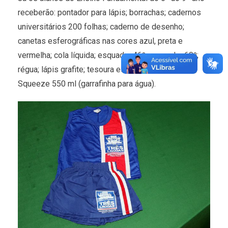
receberão: pontador para lápis; borrachas; cadernos
universitários 200 folhas; caderno de desenho;
canetas esferográficas nas cores azul, preta e
vermelha; cola líquida; esquadra 46º; esquadra 60º;
régua; lápis grafite; tesoura escolar; transferidor e
Squeeze 550 ml (garrafinha para água).