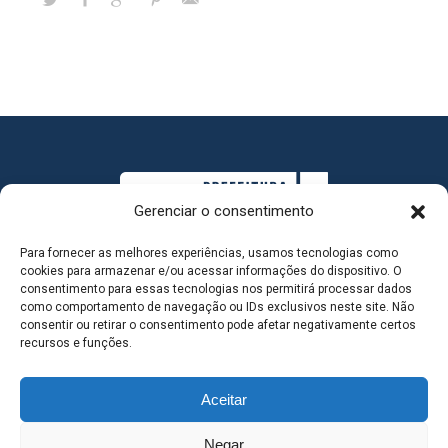
Gerenciar o consentimento
Para fornecer as melhores experiências, usamos tecnologias como
cookies para armazenar e/ou acessar informações do dispositivo. O
consentimento para essas tecnologias nos permitirá processar dados
como comportamento de navegação ou IDs exclusivos neste site. Não
consentir ou retirar o consentimento pode afetar negativamente certos
MAPA DO SITE
recursos e funções.
Aceitar
SEDE DO ADMINISTRATIVO MUNICIPAL - Avenida
Negar