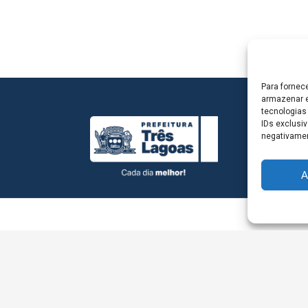
Para fornec
armazenar e
tecnologias
IDs exclusiv
negativamen
A
L - Avenida Antônio Trajano, nº 30 - centro - Três La