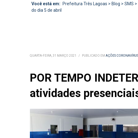
Você está em:
Prefeitura Três Lagoas
>
Blog
>
SMS
>
do dia 5 de abril
QUARTA-FEIRA, 31 MARÇO 2021
/
PUBLICADO EM
AÇÕES CORONAVÍRU
POR TEMPO INDETERM
atividades presenciais