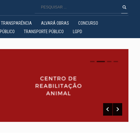
TRANSPARÊNCIA
ALVARÁ OBRAS
CONCURSO
PÚBLICO
TRANSPORTE PÚBLICO
LGPD
0
1
2
3