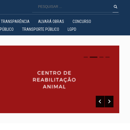
TRANSPARÊNCIA
ALVARÁ OBRAS
CONCURSO
PÚBLICO
TRANSPORTE PÚBLICO
LGPD
0
1
2
3