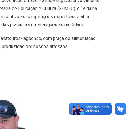
e, Juventude e Lazer (SEJUVEL), Desenvolvimento
taria de Educação e Cultura (SEMEC), o “Vida na
s, incentivo às competições esportivas e abrir
ção das praças recém-inauguradas na Cidade.
sanato três-lagoense, com praça de alimentação,
 produzidas por nossos artesãos.