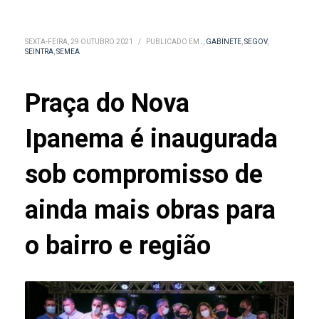
SEXTA-FEIRA, 29 OUTUBRO 2021
/
PUBLICADO EM
.
,
GABINETE
,
SEGOV
,
SEINTRA
,
SEMEA
Praça do Nova
Ipanema é inaugurada
sob compromisso de
ainda mais obras para
o bairro e região