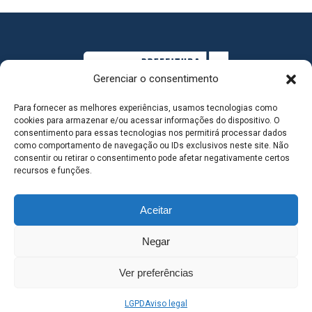
Gerenciar o consentimento
Para fornecer as melhores experiências, usamos tecnologias como
cookies para armazenar e/ou acessar informações do dispositivo. O
consentimento para essas tecnologias nos permitirá processar dados
como comportamento de navegação ou IDs exclusivos neste site. Não
consentir ou retirar o consentimento pode afetar negativamente certos
MAPA DO SITE
recursos e funções.
Aceitar
SEDE DO ADMINISTRATIVO MUNICIPAL - Avenida
Negar
Antônio Trajano, nº 30 - centro - Três Lagoas MS |
Ver preferências
Contato: 67 98139-3237
LGPD
Aviso legal