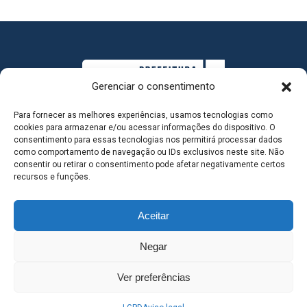
Gerenciar o consentimento
Para fornecer as melhores experiências, usamos tecnologias como
cookies para armazenar e/ou acessar informações do dispositivo. O
consentimento para essas tecnologias nos permitirá processar dados
como comportamento de navegação ou IDs exclusivos neste site. Não
consentir ou retirar o consentimento pode afetar negativamente certos
MAPA DO SITE
recursos e funções.
Aceitar
SEDE DO ADMINISTRATIVO MUNICIPAL - Avenida
Negar
Antônio Trajano, nº 30 - centro - Três Lagoas MS |
Ver preferências
Contato: 67 98139-3237