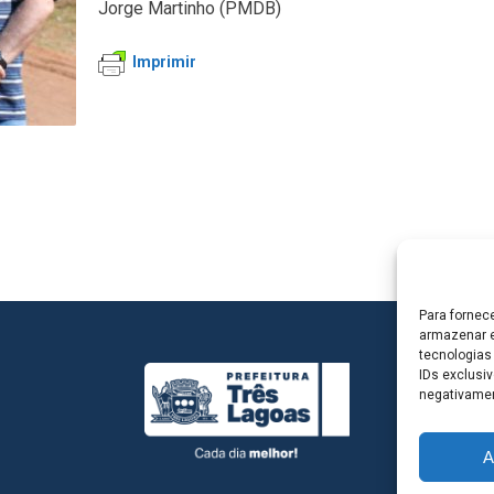
Jorge Martinho (PMDB)
Imprimir
Para fornec
armazenar e
tecnologias
IDs exclusiv
negativamen
A