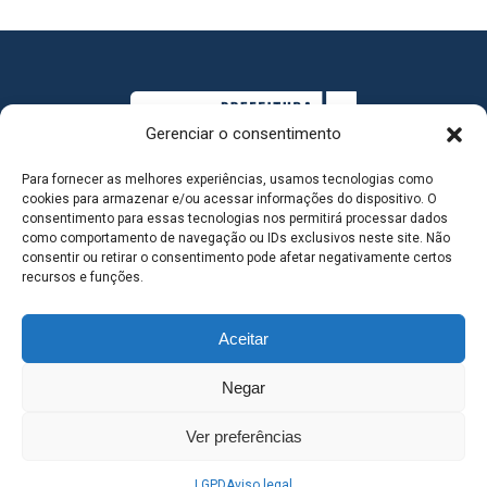
Gerenciar o consentimento
Para fornecer as melhores experiências, usamos tecnologias como
cookies para armazenar e/ou acessar informações do dispositivo. O
consentimento para essas tecnologias nos permitirá processar dados
como comportamento de navegação ou IDs exclusivos neste site. Não
consentir ou retirar o consentimento pode afetar negativamente certos
MAPA DO SITE
recursos e funções.
Aceitar
SEDE DO ADMINISTRATIVO MUNICIPAL - Avenida
Negar
Antônio Trajano, nº 30 - centro - Três Lagoas MS |
Ver preferências
Contato: 67 98139-3237
LGPD
Aviso legal