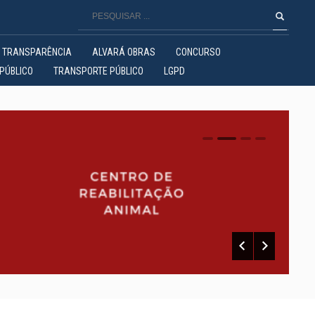
TRANSPARÊNCIA
ALVARÁ OBRAS
CONCURSO
PÚBLICO
TRANSPORTE PÚBLICO
LGPD
0
1
2
3