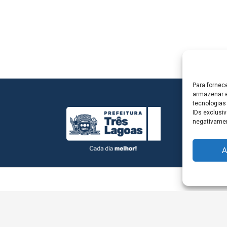
Para fornec
armazenar e
tecnologias
IDs exclusiv
negativamen
A
L - Avenida Antônio Trajano, nº 30 - centro - Três La