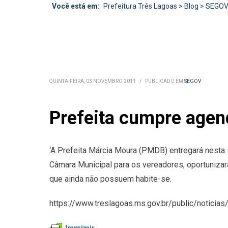
Você está em:
Prefeitura Três Lagoas
>
Blog
>
SEGO
QUINTA-FEIRA, 03 NOVEMBRO 2011
/
PUBLICADO EM
SEGOV
Prefeita cumpre agend
‘A Prefeita Márcia Moura (PMDB) entregará nesta se
Câmara Municipal para os vereadores, oportunizará
que ainda não possuem habite-se.
https://www.treslagoas.ms.gov.br/public/noticias/