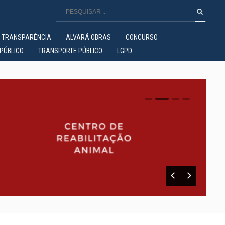
TRANSPARÊNCIA
ALVARÁ OBRAS
CONCURSO
PÚBLICO
TRANSPORTE PÚBLICO
LGPD
0
1
2
3