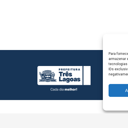
Para fornec
armazenar e
tecnologias
IDs exclusiv
negativamen
A