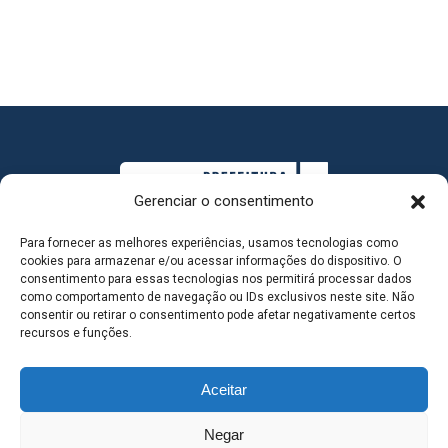
Gerenciar o consentimento
Para fornecer as melhores experiências, usamos tecnologias como
cookies para armazenar e/ou acessar informações do dispositivo. O
consentimento para essas tecnologias nos permitirá processar dados
como comportamento de navegação ou IDs exclusivos neste site. Não
consentir ou retirar o consentimento pode afetar negativamente certos
MAPA DO SITE
recursos e funções.
Aceitar
SEDE DO ADMINISTRATIVO MUNICIPAL - Avenida
Negar