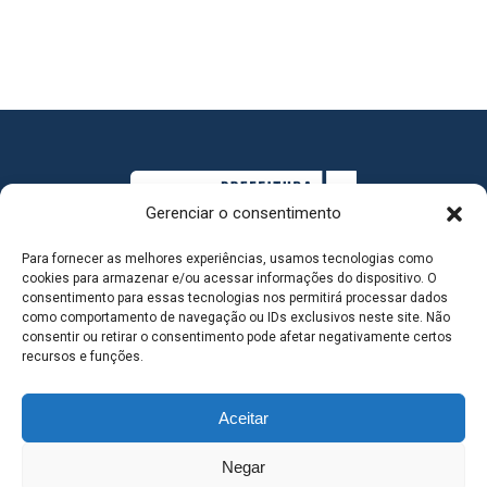
Gerenciar o consentimento
Para fornecer as melhores experiências, usamos tecnologias como
cookies para armazenar e/ou acessar informações do dispositivo. O
consentimento para essas tecnologias nos permitirá processar dados
como comportamento de navegação ou IDs exclusivos neste site. Não
consentir ou retirar o consentimento pode afetar negativamente certos
MAPA DO SITE
recursos e funções.
Aceitar
SEDE DO ADMINISTRATIVO MUNICIPAL - Avenida
Negar