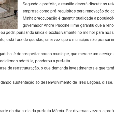
Segundo a prefeita, a reunião deverá discutir as re
empresa como pré-requisitos para renovação do co
Minha preocupação é garantir qualidade à populaçã
governador André Puccinelli me garantiu que a ren
 eu pedir, pensando única e exclusivamente no melhor para nossa
anto, está fora de questão, uma vez que o município não possui in
ogadilho, é desrespeitar nosso munícipe, que merece um serviço
idirmos adotá-la, ponderou a prefeita.
 fase de reestruturação, o que demanda investimentos e que t
ar dando sustentação ao desenvolvimento de Três Lagoas, disse.
rte do dia-a-dia da prefeita Márcia. Por diversas vezes, a prefei