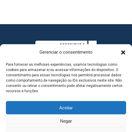
Gerenciar o consentimento
Para fornecer as melhores experiências, usamos tecnologias como
cookies para armazenar e/ou acessar informações do dispositivo. O
consentimento para essas tecnologias nos permitirá processar dados
como comportamento de navegação ou IDs exclusivos neste site. Não
consentir ou retirar o consentimento pode afetar negativamente certos
MAPA DO SITE
recursos e funções.
Aceitar
SEDE DO ADMINISTRATIVO MUNICIPAL - Avenida
Negar
Antônio Trajano, nº 30 - centro - Três Lagoas MS |