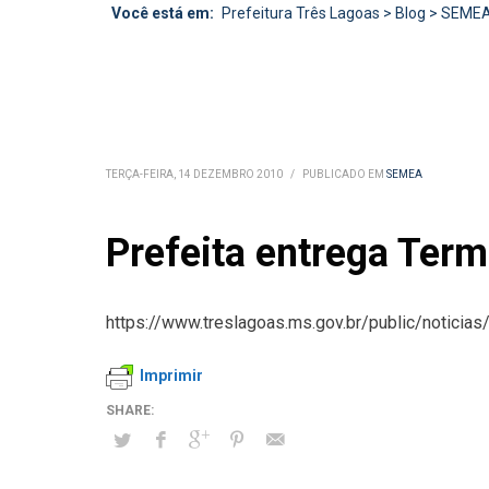
Você está em:
Prefeitura Três Lagoas
>
Blog
>
SEME
TERÇA-FEIRA, 14 DEZEMBRO 2010
/
PUBLICADO EM
SEMEA
Prefeita entrega Term
https://www.treslagoas.ms.gov.br/public/noticias
Imprimir