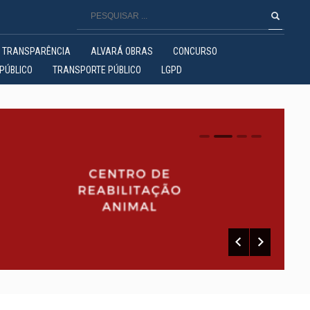
TRANSPARÊNCIA
ALVARÁ OBRAS
CONCURSO
PÚBLICO
TRANSPORTE PÚBLICO
LGPD
0
1
2
3