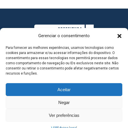
Gerenciar o consentimento
Para fornecer as melhores experiências, usamos tecnologias como
cookies para armazenar e/ou acessar informações do dispositivo. O
consentimento para essas tecnologias nos permitirá processar dados
como comportamento de navegação ou IDs exclusivos neste site. Não
consentir ou retirar o consentimento pode afetar negativamente certos
MAPA DO SITE
recursos e funções.
Aceitar
SEDE DO ADMINISTRATIVO MUNICIPAL - Avenida
Negar
Antônio Trajano, nº 30 - centro - Três Lagoas MS |
Ver preferências
Contato: 67 98139-3237