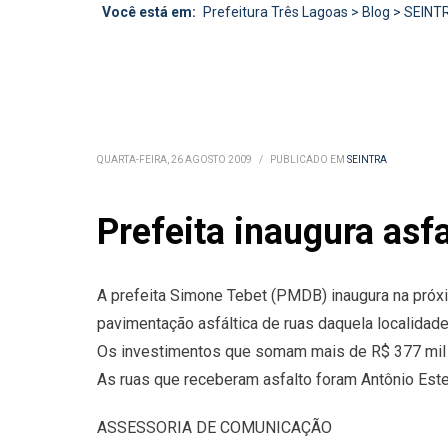
Você está em:
Prefeitura Três Lagoas
>
Blog
>
SEINT
QUARTA-FEIRA, 26 AGOSTO 2009
/
PUBLICADO EM
SEINTRA
Prefeita inaugura asfa
A prefeita Simone Tebet (PMDB) inaugura na próxima
pavimentação asfáltica de ruas daquela localidade
Os investimentos que somam mais de R$ 377 mil fo
As ruas que receberam asfalto foram Antônio Este
ASSESSORIA DE COMUNICAÇÃO