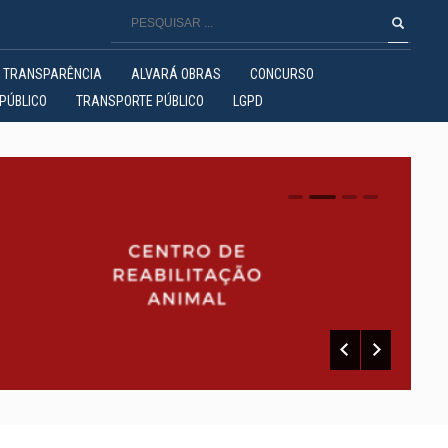
TRANSPARÊNCIA
ALVARÁ OBRAS
CONCURSO
PÚBLICO
TRANSPORTE PÚBLICO
LGPD
0
1
2
3