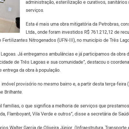
administração, esterilização e curativos, sanitári
serviços.
Esta é mais uma obra mitigatória da Petrobras, con
Ltda., onde foram investidos R$ 761.212,12 de rec
 Fertilizantes Nitrogenados (UFN-III), no município de Três Lag
rês Lagoas. Já entregamos ambulâncias e já participamos da obr
 a cidade de Três Lagoas e sua comunidade”, destacou o coorden
 entrega da obra à população.
móvel provisório no mesmo bairro e, a partir desta terça-feira (
e Brilhante.
il famílias, o que significa a melhoria de serviços que prestam
a, Flamboyant, Vila Verde e outros”, disse a secretária de Saúd
s Walter Garcia de Oliveira Júnior (Infraestrutura, Transporte 