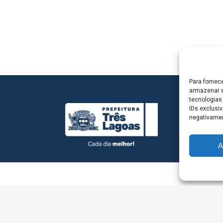
Para fornec
armazenar e
tecnologias
IDs exclusiv
negativamen
A
L - Avenida Antônio Trajano, nº 30 - centro - Três La