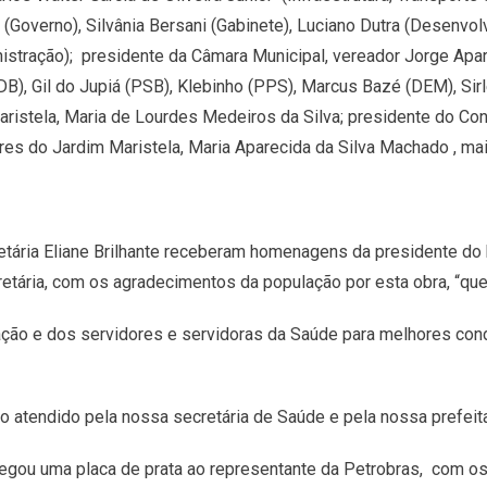
(Governo), Silvânia Bersani (Gabinete), Luciano Dutra (Desenv
inistração); presidente da Câmara Municipal, vereador Jorge Ap
 Gil do Jupiá (PSB), Klebinho (PPS), Marcus Bazé (DEM), Sirl
aristela, Maria de Lourdes Medeiros da Silva; presidente do Co
res do Jardim Maristela, Maria Aparecida da Silva Machado , m
retária Eliane Brilhante receberam homenagens da presidente do
cretária, com os agradecimentos da população por esta obra, “qu
ação e dos servidores e servidoras da Saúde para melhores con
do atendido pela nossa secretária de Saúde e pela nossa prefeit
regou uma placa de prata ao representante da Petrobras, com 