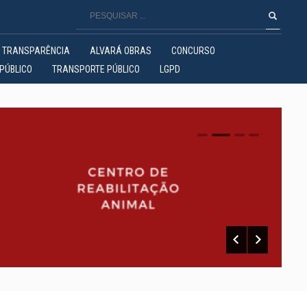
TRANSPARÊNCIA
ALVARÁ OBRAS
CONCURSO
PÚBLICO
TRANSPORTE PÚBLICO
LGPD
0
1
2
3