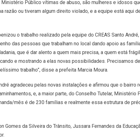
 Ministério Público vítimas de abuso, são mulheres e idosos q
razão ou tiveram algum direito violado, e a equipe está aqui de
benizou o trabalho realizado pela equipe do CREAS Santo André,
penho das pessoas que trabalham no local dando apoio as famíl
ania, que é dar alento a quem mais precisa, a quem está frágil
scando e mostrando a elas novas possibilidades. Precisamos d
líssimo trabalho”, disse a prefeita Marcia Moura.
dré agradeceu pelas novas instalações e afirmou que o bairro 
inhamentos, e, a maior parte, do Conselho Tutelar, Ministério 
nda/mês é de 230 famílias e realmente essa estrutura de prédi
on Gomes da Silveira do Trânsito, Jussara Fernandes da Educaçã
or.