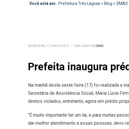
Você está em:
Prefeitura Três Lagoas
>
Blog
>
SMAS
SEXTA-FEIRA, 17 JUNHO 2016
/
PUBLICADO EM
SMAS
Prefeita inaugura pr
Na manhã desta sexta-feira (17) foi realizada a 
Secretária de Assistência Social, Maria Lúcia Fir
diretos violados, entretanto, agora em prédio própr
“É muito importante ter um lar, e para muitas p
dar melhor atendimento a essas pessoas, devo res