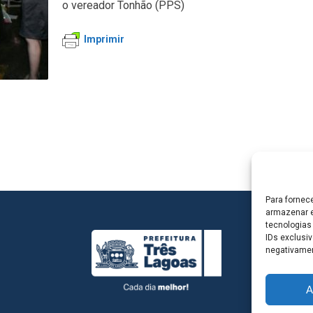
o vereador Tonhão (PPS)
Imprimir
Para fornec
armazenar e
tecnologias
IDs exclusiv
negativamen
A