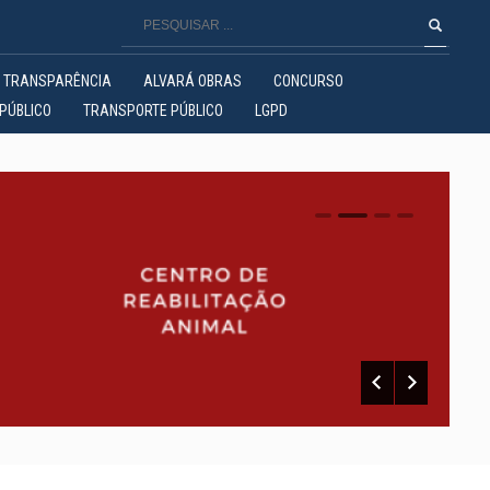
TRANSPARÊNCIA
ALVARÁ OBRAS
CONCURSO
PÚBLICO
TRANSPORTE PÚBLICO
LGPD
0
1
2
3