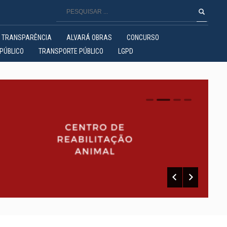
TRANSPARÊNCIA
ALVARÁ OBRAS
CONCURSO
PÚBLICO
TRANSPORTE PÚBLICO
LGPD
0
1
2
3