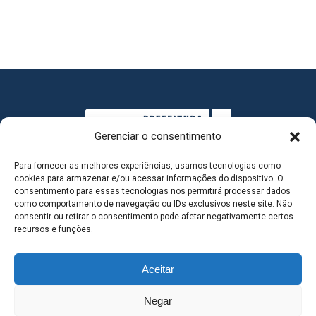
Gerenciar o consentimento
Para fornecer as melhores experiências, usamos tecnologias como
cookies para armazenar e/ou acessar informações do dispositivo. O
consentimento para essas tecnologias nos permitirá processar dados
como comportamento de navegação ou IDs exclusivos neste site. Não
consentir ou retirar o consentimento pode afetar negativamente certos
MAPA DO SITE
recursos e funções.
Aceitar
SEDE DO ADMINISTRATIVO MUNICIPAL - Avenida
Negar