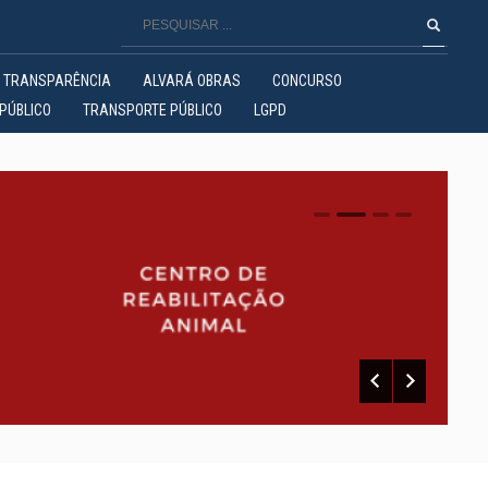
TRANSPARÊNCIA
ALVARÁ OBRAS
CONCURSO
PÚBLICO
TRANSPORTE PÚBLICO
LGPD
0
1
2
3