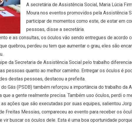
A secretária de Assistência Social, Maria Lúcia Fir
Moura nos eventos promovidos pela Assistência Soc
participar de momentos como este, de estar em con
pessoas, disse a secretária.
nto e as consultas, os óculos vão sendo entregues de acordo c
que quebrou, perdeu ou tem que aumentar o grau, eles são encam
u.
ipe da Secretaria de Assistência Social pelo trabalho diferenci
s pessoas quanto ao melhor caminho. Entregar os óculos é pode
ades destas pessoas, destacou a prefeita.
do Gás (PSDB) também reforçou a importância do trabalho da Ad
a que a gente realmente precisa. Também uso óculos, perdi o meu
a as ações que são executadas por suas equipes, salientou Jorg
a de Freitas Messias, compareceu ao evento para receber os óc
de vir buscar os óculos dele. Esta é uma boa oportunidade porq